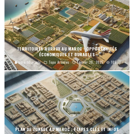
TERRITOIRES RURAUX AU MAROC : OPPORTUNITÉS
ÉCONOMIQUES ET DURABLES
smartdigitals
Topo Articles
février 20, 2025
105
PLAN DE ZONAGE AU MAROC : ÉTAPES CLÉS ET INFOS