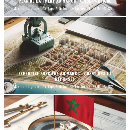
PLAN DE BÂTIMENT AU MAROC : GUIDE PRATIQUE
smartdigitals
Topo Articles
février 24, 2025
138
EXPERTISE FONCIÈRE AU MAROC : QUESTIONS ET
RÉPONSES
smartdigitals
Topo Articles
février 23, 2025
182