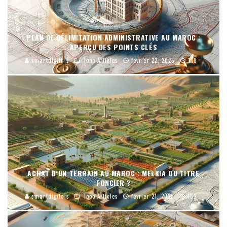
PLAN DE DÉLIMITATION ADMINISTRATIVE AU MAROC :
APERÇU DES POINTS CLÉS
smartdigitals
Topo Articles
février 22, 2025
148
ACHAT D’UN TERRAIN AU MAROC : MELKIA OU TITRE
FONCIER ?
smartdigitals
Topo Articles
février 21, 2025
169