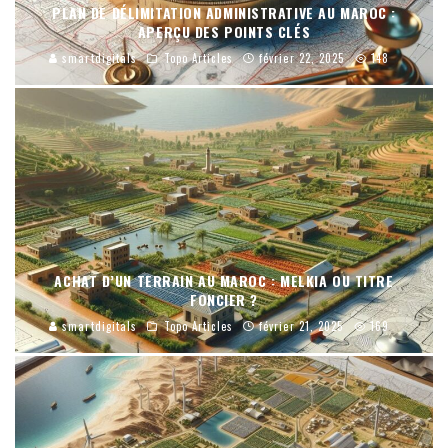
PLAN DE DÉLIMITATION ADMINISTRATIVE AU MAROC :
APERÇU DES POINTS CLÉS
smartdigitals
Topo Articles
février 22, 2025
148
ACHAT D’UN TERRAIN AU MAROC : MELKIA OU TITRE
FONCIER ?
smartdigitals
Topo Articles
février 21, 2025
169