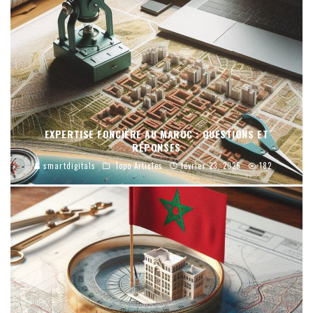
EXPERTISE FONCIÈRE AU MAROC : QUESTIONS ET
RÉPONSES
smartdigitals
Topo Articles
février 23, 2025
182