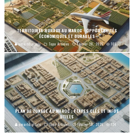
TERRITOIRES RURAUX AU MAROC : OPPORTUNITÉS
ÉCONOMIQUES ET DURABLES
smartdigitals
Topo Articles
février 20, 2025
105
PLAN DE ZONAGE AU MAROC : ÉTAPES CLÉS ET INFOS
UTILES
smartdigitals
Topo Articles
février 19, 2025
124