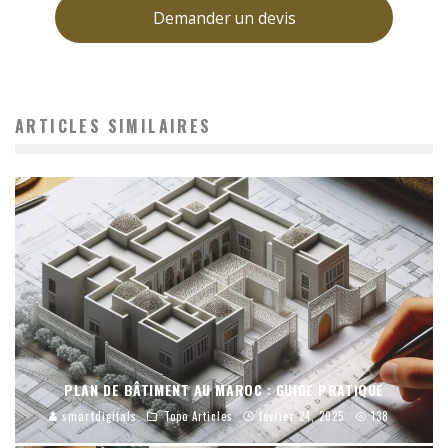
Demander un devis
ARTICLES SIMILAIRES
PLAN DE BÂTIMENT AU MAROC : GUIDE PRATIQUE
smartdigitals
Topo Articles
février 24, 2025
138