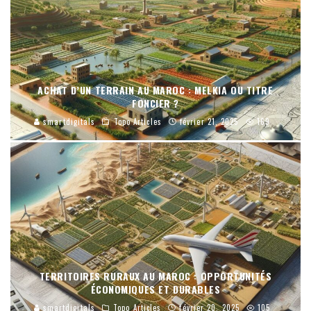
ACHAT D’UN TERRAIN AU MAROC : MELKIA OU TITRE
FONCIER ?
smartdigitals
Topo Articles
février 21, 2025
169
TERRITOIRES RURAUX AU MAROC : OPPORTUNITÉS
ÉCONOMIQUES ET DURABLES
smartdigitals
Topo Articles
février 20, 2025
105