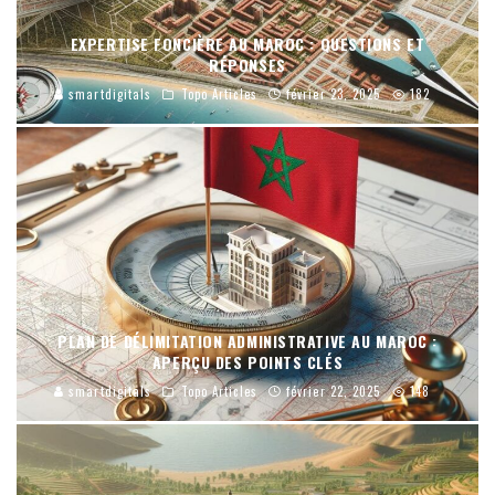
EXPERTISE FONCIÈRE AU MAROC : QUESTIONS ET
RÉPONSES
smartdigitals
Topo Articles
février 23, 2025
182
PLAN DE DÉLIMITATION ADMINISTRATIVE AU MAROC :
APERÇU DES POINTS CLÉS
smartdigitals
Topo Articles
février 22, 2025
148