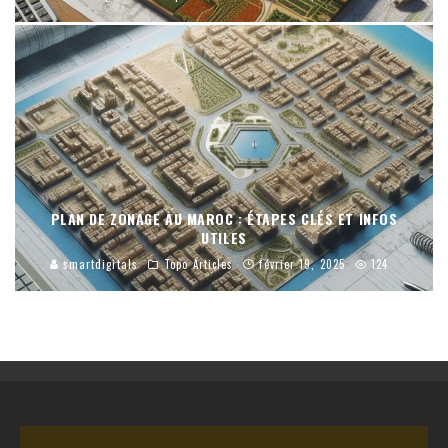
PLAN DE ZONAGE AU MAROC : ÉTAPES CLÉS ET INFOS
UTILES
smartdigitals
Topo Articles
février 19, 2025
124