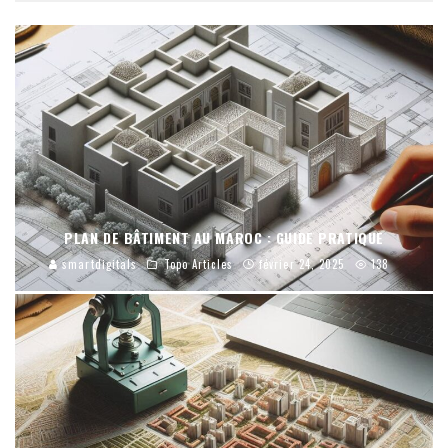
PLAN DE BÂTIMENT AU MAROC : GUIDE PRATIQUE
smartdigitals
Topo Articles
février 24, 2025
138