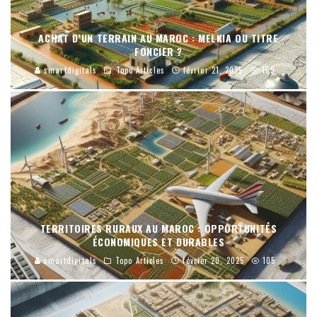
ACHAT D’UN TERRAIN AU MAROC : MELKIA OU TITRE
FONCIER ?
smartdigitals
Topo Articles
février 21, 2025
169
TERRITOIRES RURAUX AU MAROC : OPPORTUNITÉS
ÉCONOMIQUES ET DURABLES
smartdigitals
Topo Articles
février 20, 2025
105