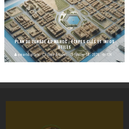
PLAN DE ZONAGE AU MAROC : ÉTAPES CLÉS ET INFOS
UTILES
smartdigitals
Topo Articles
février 19, 2025
124