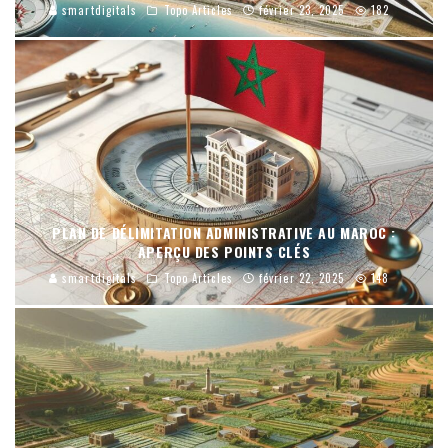
smartdigitals
Topo Articles
février 23, 2025
182
PLAN DE DÉLIMITATION ADMINISTRATIVE AU MAROC :
APERÇU DES POINTS CLÉS
smartdigitals
Topo Articles
février 22, 2025
148