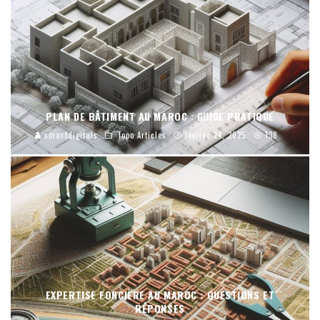
PLAN DE BÂTIMENT AU MAROC : GUIDE PRATIQUE
smartdigitals
Topo Articles
février 24, 2025
138
EXPERTISE FONCIÈRE AU MAROC : QUESTIONS ET
RÉPONSES