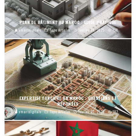
PLAN DE BÂTIMENT AU MAROC : GUIDE PRATIQUE
smartdigitals
Topo Articles
février 24, 2025
138
EXPERTISE FONCIÈRE AU MAROC : QUESTIONS ET
RÉPONSES
smartdigitals
Topo Articles
février 23, 2025
182