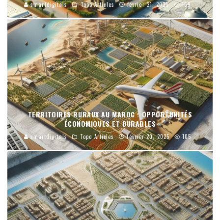
smartdigitals
Topo Articles
février 21, 2025
169
TERRITOIRES RURAUX AU MAROC : OPPORTUNITÉS
ÉCONOMIQUES ET DURABLES
smartdigitals
Topo Articles
février 20, 2025
105