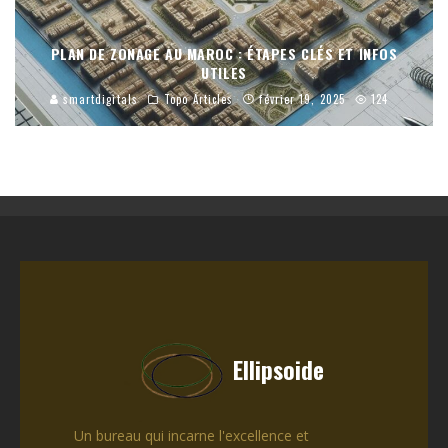
PLAN DE ZONAGE AU MAROC : ÉTAPES CLÉS ET INFOS
UTILES
smartdigitals
Topo Articles
février 19, 2025
124
Ellipsoide
Un bureau qui incarne l'excellence et