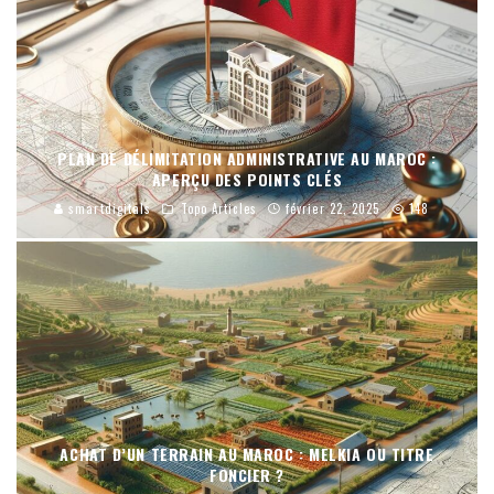
PLAN DE DÉLIMITATION ADMINISTRATIVE AU MAROC :
APERÇU DES POINTS CLÉS
smartdigitals
Topo Articles
février 22, 2025
148
ACHAT D’UN TERRAIN AU MAROC : MELKIA OU TITRE
FONCIER ?